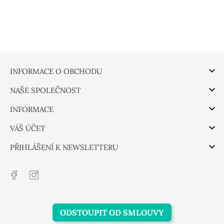

INFORMACE O OBCHODU

NAŠE SPOLEČNOST

INFORMACE

VÁŠ ÚČET

PŘIHLÁŠENÍ K NEWSLETTERU
ODSTOUPIT OD SMLOUVY