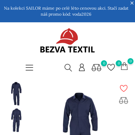
Na kolekci SAILOR máme po celé léto cenovou akci. Stačí zadat
náš promo kód:
voda2026
0
0
0