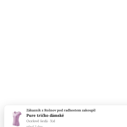
Zákazník z Rožnov pod radhostem zakoupil
Pure tričko dámské
Ocelově šedá · Xxl
před 2 dny