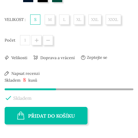
VELIKOST :
S
M
L
XL
XXL
XXXL
Počet
Zeptejte se
Velikosti
Doprava a vrácení
Napsat recenzi
8
Skladem
kusů

Skladem
PŘIDAT DO KOŠÍKU