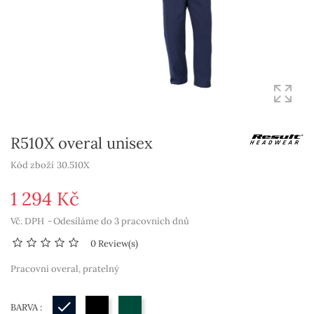
R510X overal unisex
Kód zboží
30.510X
1 294 Kč
Vč. DPH
Odesíláme do 3 pracovních dnů
0 Review(s)
Pracovní overal, pratelný
BARVA :
Navy
Black
bottle green