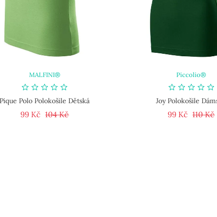
MALFINI®
Piccolio®
Pique Polo Polokošile Dětská
Joy Polokošile Dám
Běžná cena
Cena
Běžná 
99 Kč
104 Kč
99 Kč
110 Kč
LET
OUTLET