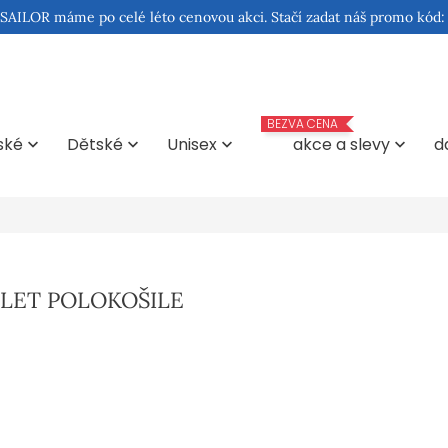
 SAILOR máme po celé léto cenovou akci. Stačí zadat náš promo kód
BEZVA CENA
ské
Dětské
Unisex
akce a slevy
d




LET POLOKOŠILE