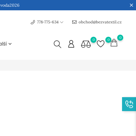
:
voda2026
778-775-634
obchod@bezvatextil.cz
0
0
0
alší
