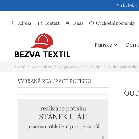
Na kolekci
Adresa
Kontakt
O nás
Obchodní podmínky
Pánské
Dám

Domů
akce a slevy
Mega výprodej
Outlet
outlet polokošile
VYBRANÉ REALIZACE POTISKU
OUT
realizace potisku
STÁNEK U ÁJI
pracovní oblečení pro personál