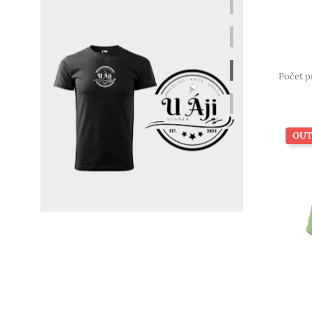
Počet p
OUT
realizace potisku
AUTOKEMP SEČ
pro obsluhu kempu