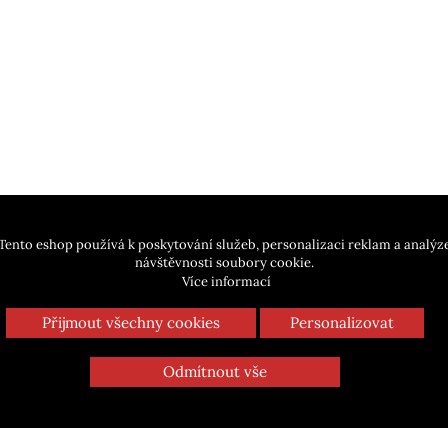
Tento eshop používá k poskytování služeb, personalizaci reklam a analýz
návštěvnosti soubory cookie.
RIMECK®
MALFINI®
Více informací
Přijmout všechny cookies
Personalizovat
Reserve Polokošile Dámská
Single J. Polokošile Pánsk
Běžná cena
Cena
Běžná 
171 Kč
190 Kč
174 Kč
183 Kč
Odmítnout vše
OUTLET