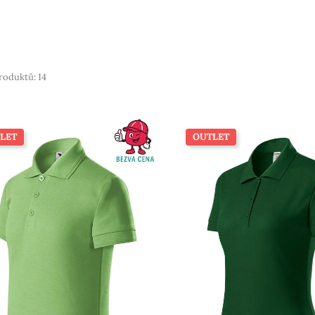
roduktů: 14
LET
OUTLET