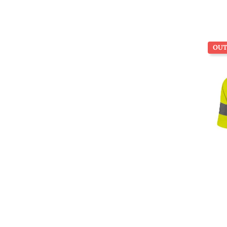
OUT
realizace potisku
AUTOKEMP SEČ
pro obsluhu kempu