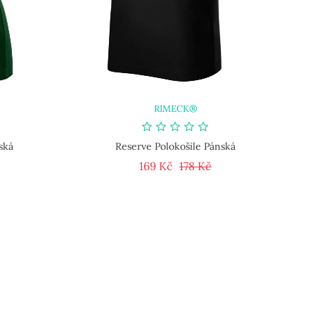
RIMECK®
ská
Reserve Polokošile Pánská
cena
Cena
Běžná cena
Cena
169 Kč
178 Kč
OUTLET