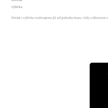
výšivka
Potisk i výšivku realizujeme již od jednoho kusu, vždy s důrazem 