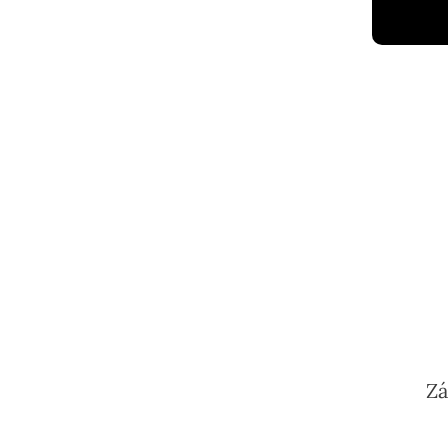
MALFINI®
Trendy Zipper Mikina Pánská
Cena
564 Kč
Zá