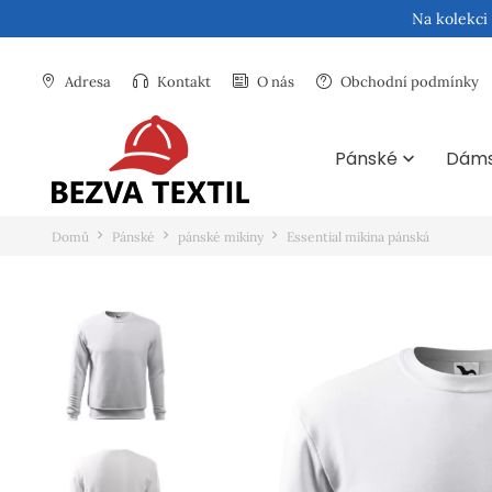
Na kolekci
Adresa
Kontakt
O nás
Obchodní podmínky
Pánské
Dám

Domů
Pánské
pánské mikiny
Essential mikina pánská