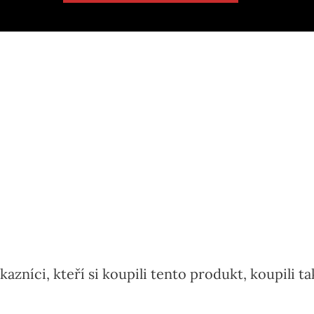
MALFINI®
MALFINI Premium®
Cape Mikina Pánská
Voyage Mikina Pánsk
Cena
Cena
605 Kč
677 Kč
kazníci, kteří si koupili tento produkt, koupili ta