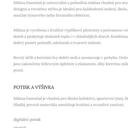
Mikina Essential je univerzální a pohodlná mikina vhodná pro mu
designu a rovnému střihu je ideální pro každodenní nošení, školu, 
součást týmového nebo firemního oblečení.
Mikina je vyrobena z kvalitní výplňkové pleteniny s počesanou vni
dotek a poskytuje dostatek tepla i v chladnějších dnech. Kombinac
dobrý poměr pohodlí, odolnosti a tvarové stálosti.
Rovný střih s bočními švy dobře sedí a neomezuje v pohybu. Doln
jsou zakončeny žebrovým úpletem s elastanem, díky kterému mikin
praní.
POTISK A VÝŠIVKA
Mikina Essential je vhodná pro školní kolektivy, sportovní týmy, f
Hladký povrch materiálu umožňuje kvalitní a trvanlivé značení.
digitální potisk
sítotisk