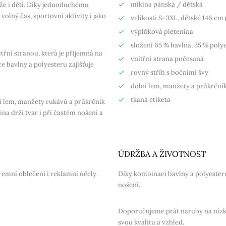
mikina pánská / dětská
že i děti. Díky jednoduchému
volný čas, sportovní aktivity i jako
velikosti
S–3XL
, dětské
146 cm (
výplňková pletenina
složení
65 % bavlna, 35 % poly
třní stranou, která je příjemná na
vnitřní strana počesaná
e bavlny a polyesteru zajišťuje
rovný střih
s bočními švy
dolní lem, manžety a průkrční
tkaná etiketa
í lem, manžety rukávů a průkrčník
a drží tvar i při častém nošení a
ÚDRŽBA A ŽIVOTNOST
iremní oblečení i reklamní účely.
Díky kombinaci bavlny a polyesteru
nošení.
Doporučujeme prát naruby na nízkou
svou kvalitu a vzhled.