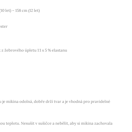
10 let) – 158 cm (12 let)
ester
k z
žebrového úpletu 1:1
s 5 % elastanu
 je mikina odolná, dobře drží tvar a je vhodná pro pravidelné
 teplotu. Nesušit v sušičce a nebělit, aby si mikina zachovala