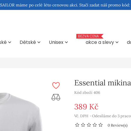
 SAILOR máme po celé léto cenovou akci. Stačí zadat náš promo kód
BEZVA CENA
ské
Dětské
Unisex
akce a slevy
d




Essential mikin
Kód zboží
406
389 Kč
Vč. DPH
Odesíláme do 3 prac
0 Review(s)