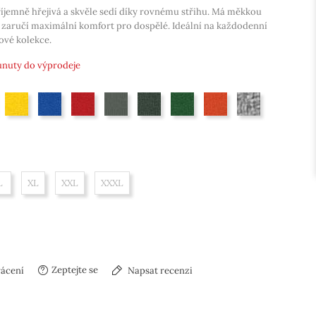
říjemně hřejivá a skvěle sedí díky rovnému střihu. Má měkkou
á zaručí maximální komfort pro dospělé. Ideální na každodenní
mové kolekce.
unuty do výprodeje
mořní modrá
žlutá
královská modrá
červená
tmavá břidlice
military
lahvově zelená
oranžová
tmavě šedý me
L
XL
XXL
XXXL
Zeptejte se
rácení
Napsat recenzi