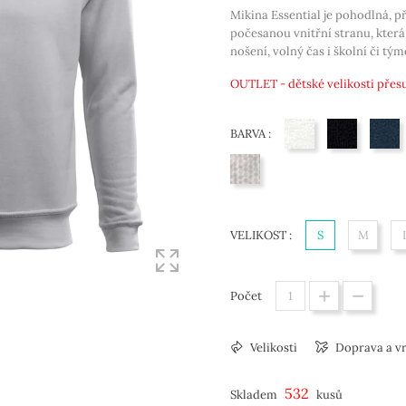
Mikina Essential je pohodlná, p
počesanou vnitřní stranu, kter
nošení, volný čas i školní či tý
OUTLET - dětské velikosti přes
BARVA :
bílá
černá
ná
světle šedý melír
VELIKOST :
S
M
Počet
Velikosti
Doprava a v
532
Skladem
kusů