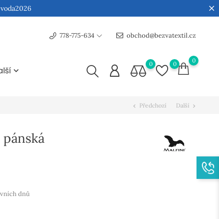
:
voda2026
778-775-634
obchod@bezvatextil.cz
0
0
0
alší

Předchozí
Další
chevron_left
chevron_right
a pánská
ovních dnů