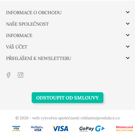

INFORMACE O OBCHODU

NAŠE SPOLEČNOST

INFORMACE

VÁŠ ÚČET

PŘIHLÁŠENÍ K NEWSLETTERU
ODSTOUPIT OD SMLOUVY
© 2026 - web vytvořen společností reklamniprodukce.cz