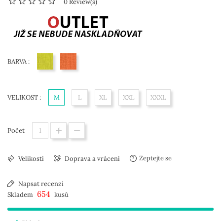
0 Review(s)
BARVA :
fluorescenční žlutá
fluorescenční oranžová
VELIKOST :
M
L
XL
XXL
XXXL
Počet
Zeptejte se
Velikosti
Doprava a vrácení
Napsat recenzi
654
Skladem
kusů