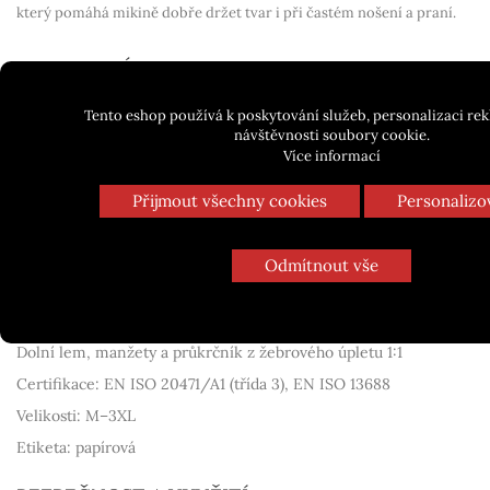
který pomáhá mikině dobře držet tvar i při častém nošení a praní.
TECHNICKÉ PARAMETRY
Unisex mikina s vysokou viditelností
Tento eshop používá k poskytování služeb, personalizaci re
Materiál: výplňková pletenina
návštěvnosti soubory cookie.
Více informací
Vnitřní strana: počesaná
Složení: 100 % polyester
Přijmout všechny cookies
Personalizo
Hladký fluorescenční materiál
Certifikované retroreflexní pruhy 3M
Odmítnout vše
Oděv s vysokou viditelností
Rovný střih s bočními švy
Dolní lem, manžety a průkrčník z žebrového úpletu 1:1
Certifikace: EN ISO 20471/A1 (třída 3), EN ISO 13688
Velikosti: M–3XL
Etiketa: papírová