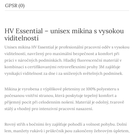
GPSR (0)
HV Essential – unisex mikina s vysokou
viditelností
Unisex mikina
HV Essential
je profesionální pracovní oděv s
vysokou
viditelností
, navržený pro maximální bezpečnost a komfort při
práci v náročných podmínkách. Hladký fluorescenční materiál v
kombinaci s
certifikovanými retroreflexními pruhy 3M
zajišťuje
vynikající viditelnost za dne i za snížených světelných podmínek.
Mikina je vyrobena z
výplňkové pleteniny ze 100% polyesteru
s
počesanou vnitřní stranou
, která poskytuje tepelný komfort a
příjemný pocit při celodenním nošení. Materiál je odolný, tvarově
stálý a vhodný pro intenzivní pracovní nasazení.
Rovný střih s bočními švy
zajišťuje pohodlí a volnost pohybu.
Dolní
lem, manžety rukávů i průkrčník
jsou zakončeny žebrovým úpletem,